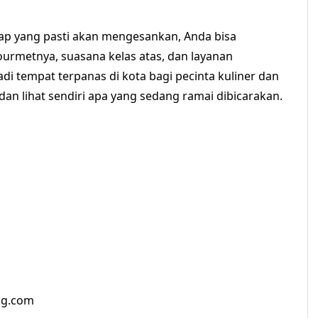
tap yang pasti akan mengesankan, Anda bisa
metnya, suasana kelas atas, dan layanan
adi tempat terpanas di kota bagi pecinta kuliner dan
i dan lihat sendiri apa yang sedang ramai dibicarakan.
og.com