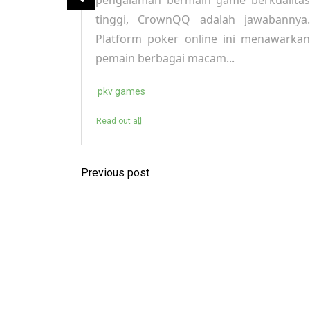
ugmented
tinggi, CrownQQ adalah jawabannya.
an cara
Platform poker online ini menawarkan
pemain berbagai macam...
pkv games
Read out all
Previous post
P
o
s
t
n
a