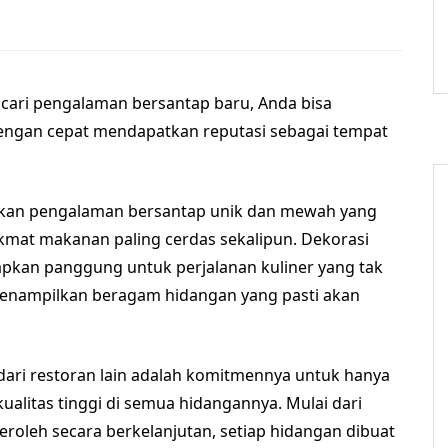
ncari pengalaman bersantap baru, Anda bisa
engan cepat mendapatkan reputasi sebagai tempat
rkan pengalaman bersantap unik dan mewah yang
mat makanan paling cerdas sekalipun. Dekorasi
pkan panggung untuk perjalanan kuliner yang tak
enampilkan beragam hidangan yang pasti akan
ari restoran lain adalah komitmennya untuk hanya
litas tinggi di semua hidangannya. Mulai dari
eroleh secara berkelanjutan, setiap hidangan dibuat