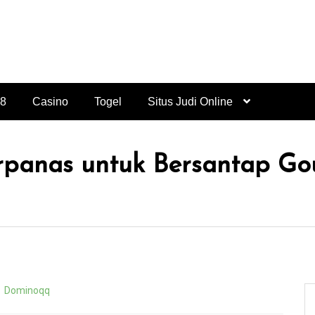
 Situs Judi Online Terpopuler de
Deposit Pulsa dan Bonus
er yang menawarkan fitur deposit pulsa dan bonus menarik. Pi
8
Casino
Togel
Situs Judi Online
rpanas untuk Bersantap Go
Dominoqq