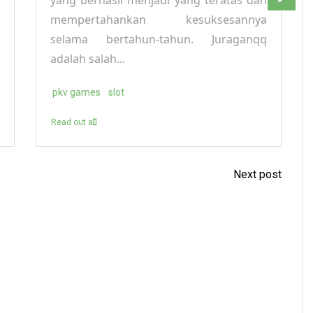
mempertahankan kesuksesannya
selama bertahun-tahun. Juraganqq
adalah salah...
pkv games
slot
Read out all
Next post