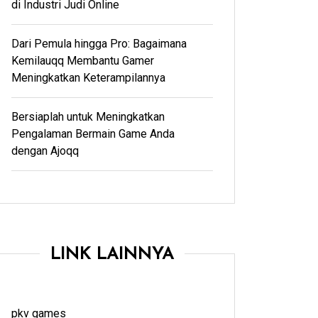
di Industri Judi Online
Dari Pemula hingga Pro: Bagaimana
Kemilauqq Membantu Gamer
Meningkatkan Keterampilannya
Bersiaplah untuk Meningkatkan
Pengalaman Bermain Game Anda
dengan Ajoqq
LINK LAINNYA
pkv games