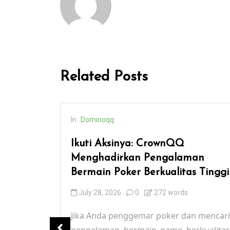
Related Posts
In
Dominoqq
Ikuti Aksinya: CrownQQ
buat
Menghadirkan Pengalaman
Bermain Poker Berkualitas Tinggi
July 28, 2026
0
272 words
ang dan
Jika Anda penggemar poker dan mencari
aru. Dari
pengalaman bermain game berkualitas