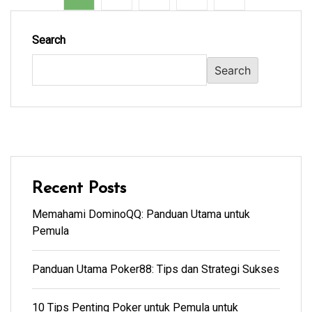
o
s
Search
t
Search
s
n
a
v
i
Recent Posts
g
Memahami DominoQQ: Panduan Utama untuk
a
Pemula
t
i
Panduan Utama Poker88: Tips dan Strategi Sukses
o
10 Tips Penting Poker untuk Pemula untuk
n