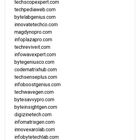
techscopexpert.com
techpediaweb.com
bytelabgenius.com
innovatetechco.com
magdynopro.com
infoplazapro.com
techreviveit.com
infowavexpert.com
bytegeniusco.com
codematrixhub.com
techsenseplus.com
infoboostgenius.com
techwavegen.com
bytesavvypro.com
byteinsightgen.com
digizinetech.com
infomatrixgen.com
innovexarolab.com
infobytetechlab.com