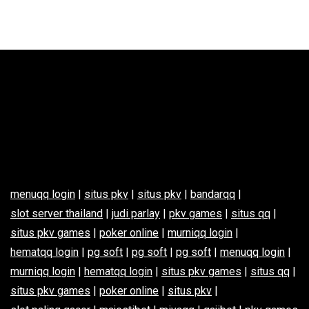
menuqq login
|
situs pkv
|
situs pkv
|
bandarqq
|
slot server thailand
|
judi parlay
|
pkv games
|
situs qq
|
situs pkv games
|
poker online
|
murniqq login
|
hematqq login
|
pg soft
|
pg soft
|
pg soft
|
menuqq login
|
murniqq login
|
hematqq login
|
situs pkv games
|
situs qq
|
situs pkv games
|
poker online
|
situs pkv
|