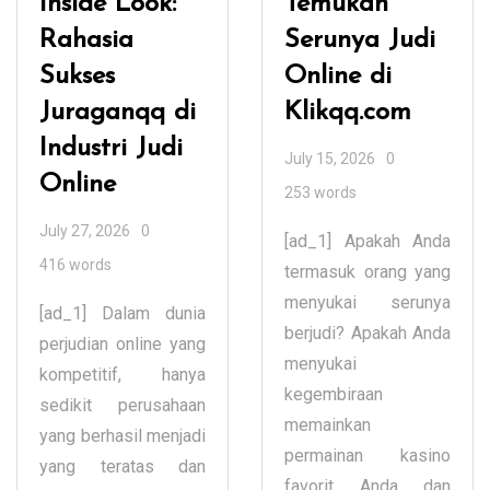
Inside Look:
Temukan
Rahasia
Serunya Judi
Sukses
Online di
Juraganqq di
Klikqq.com
Industri Judi
July 15, 2026
0
Online
253 words
July 27, 2026
0
[ad_1] Apakah Anda
416 words
termasuk orang yang
menyukai serunya
[ad_1] Dalam dunia
berjudi? Apakah Anda
perjudian online yang
menyukai
kompetitif, hanya
kegembiraan
sedikit perusahaan
memainkan
yang berhasil menjadi
permainan kasino
yang teratas dan
favorit Anda dan