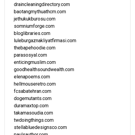
draincleaningdirectory.com
baotangmythuathcm.com
jethukukburosu.com
somniumforge.com
bloglibraries.com
luleburgaznakliyatfirmasi.com
thebapehoodie.com
parasosyal.com
enticingmuslim.com
goodhealthsoundwealth.com
elenapoems.com
hellmouseretro.com
fcsabatehran.com
dogemutants.com
duramaxtop.com
takamasoudia.com
twdoingthings.com
stellabluedesignsco.com
paulsauthor.com