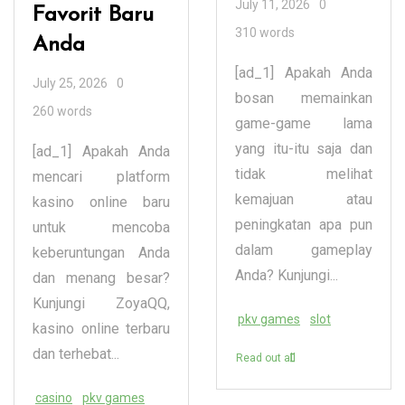
July 11, 2026
0
Favorit Baru
310 words
Anda
[ad_1] Apakah Anda
July 25, 2026
0
bosan memainkan
260 words
game-game lama
yang itu-itu saja dan
[ad_1] Apakah Anda
tidak melihat
mencari platform
kemajuan atau
kasino online baru
peningkatan apa pun
untuk mencoba
dalam gameplay
keberuntungan Anda
Anda? Kunjungi...
dan menang besar?
Kunjungi ZoyaQQ,
pkv games
slot
kasino online terbaru
dan terhebat...
Read out all
casino
pkv games