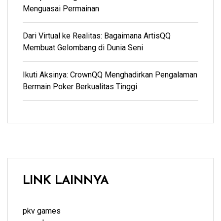
Menguasai Permainan
Dari Virtual ke Realitas: Bagaimana ArtisQQ
Membuat Gelombang di Dunia Seni
Ikuti Aksinya: CrownQQ Menghadirkan Pengalaman
Bermain Poker Berkualitas Tinggi
LINK LAINNYA
pkv games