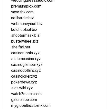
weddingdressstudio.com
premiumplox.com
yayosbk.com
neilhardie.biz
webmoneysurf.biz
kolohebluet.biz
shootermask.biz
busterwheel.biz
shelfari.net
casinorussia.xyz
slotumcasino.xyz
casinoglamour.xyz
casinodollars.xyz
casinojoker.xyz
pokerdewa.xyz
slot-wiki.xyz
watch2match.com
galenaseo.com
myglobaltrustbank.com