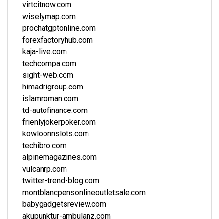
virtcitnow.com
wiselymap.com
prochatgptonline.com
forexfactoryhub.com
kaja-live.com
techcompa.com
sight-web.com
himadrigroup.com
islamroman.com
td-autofinance.com
frienlyjokerpoker.com
kowloonnslots.com
techibro.com
alpinemagazines.com
vulcanrp.com
twitter-trend-blog.com
montblancpensonlineoutletsale.com
babygadgetsreview.com
akupunktur-ambulanz.com