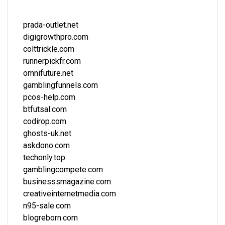
prada-outlet.net
digigrowthpro.com
colttrickle.com
runnerpickfr.com
omnifuture.net
gamblingfunnels.com
pcos-help.com
btfutsal.com
codirop.com
ghosts-uk.net
askdono.com
techonly.top
gamblingcompete.com
businesssmagazine.com
creativeinternetmedia.com
n95-sale.com
blogreborn.com