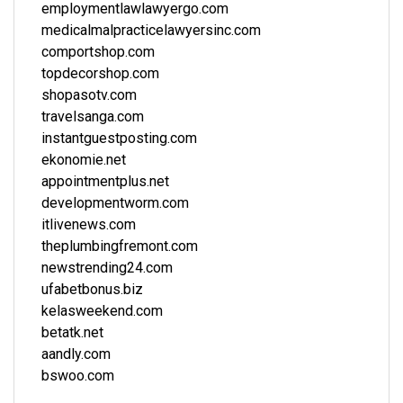
employmentlawlawyergo.com
medicalmalpracticelawyersinc.com
comportshop.com
topdecorshop.com
shopasotv.com
travelsanga.com
instantguestposting.com
ekonomie.net
appointmentplus.net
developmentworm.com
itlivenews.com
theplumbingfremont.com
newstrending24.com
ufabetbonus.biz
kelasweekend.com
betatk.net
aandly.com
bswoo.com