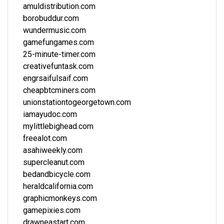
amuldistribution.com
borobuddur.com
wundermusic.com
gamefungames.com
25-minute-timer.com
creativefuntask.com
engrsaifulsaif.com
cheapbtcminers.com
unionstationtogeorgetown.com
iamayudoc.com
mylittlebighead.com
freealot.com
asahiweekly.com
supercleanut.com
bedandbicycle.com
heraldcalifornia.com
graphicmonkeys.com
gamepixies.com
drawneastart.com